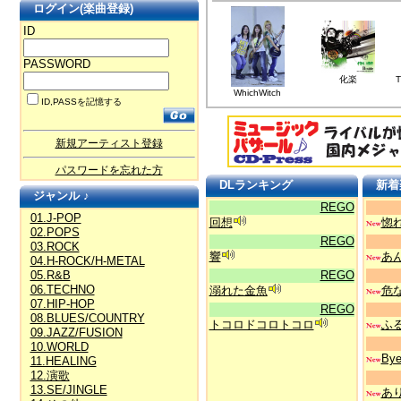
ログイン(楽曲登録)
ID
PASSWORD
化楽
T
WhichWitch
ID,PASSを記憶する
新規アーティスト登録
パスワードを忘れた方
DLランキング
新着
ジャンル ♪
REGO
01.J-POP
回想
惚
02.POPS
REGO
03.ROCK
響
あ
04.H-ROCK/H-METAL
05.R&B
REGO
06.TECHNO
溺れた金魚
危
07.HIP-HOP
REGO
08.BLUES/COUNTRY
トコロドコロトコロ
ふ
09.JAZZ/FUSION
10.WORLD
Bye
11.HEALING
12.演歌
13.SE/JINGLE
あ