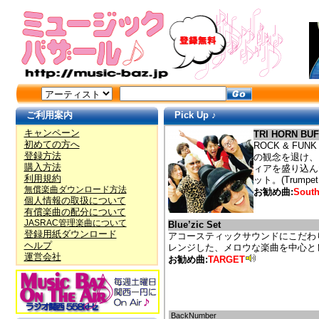
ご利用案内
Pick Up ♪
キャンペーン
TRI HORN BU
初めての方へ
ROCK & F
登録方法
の観念を退け、Nu
購入方法
ィアを盛り込ん
利用規約
ット。(Trumpet,S
無償楽曲ダウンロード方法
お勧め曲:
South
個人情報の取扱について
有償楽曲の配分について
JASRAC管理楽曲について
Blue’zic Set
登録用紙ダウンロード
アコースティックサウンドにこだわ
ヘルプ
レンジした、メロウな楽曲を中心と
運営会社
お勧め曲:
TARGET
BackNumber