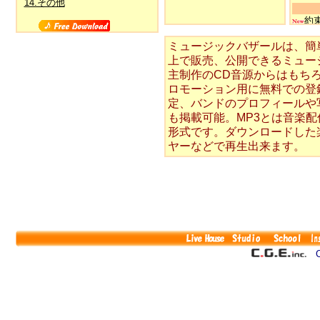
14.その他
約
ミュージックバザールは、簡単
いつ
Later
上で販売、公開できるミュー
主制作のCD音源からはもちろん
穏
ロモーション用に無料での登録
定、バンドのプロフィールや
夜
も掲載可能。MP3とは音楽
形式です。ダウンロードした
Cra
ヤーなどで再生出来ます。
君
Dan
Night
衝
Co
君
セ
こ