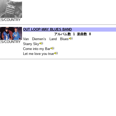
ES/COUNTRY
OUT LOOP-WAY BLUES BAND
アルバム数 1 楽曲数 8
Van Diemen’s Land Blues
ES/COUNTRY
Starry Sky
Come into my Bar
Let me love you true