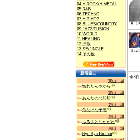
04.H-ROCK/H-METAL
05.R&B
06.TECHNO
07.HIP-HOP
08.BLUES/COUNTRY
BLU
09.JAZZ/FUSION
10.WORLD
11.HEALING
12.演歌
13.SE/JINGLE
BLU
14.その他
新着楽曲
全3件
東山 城
惚れたんやから
東山 城
あんたの北前船
東山 城
危なげな予感
東山 城
ふるさとなかがわ
東山 城
Bye Bye Brother