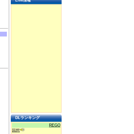
Live情報
DLランキング
REGO
回想