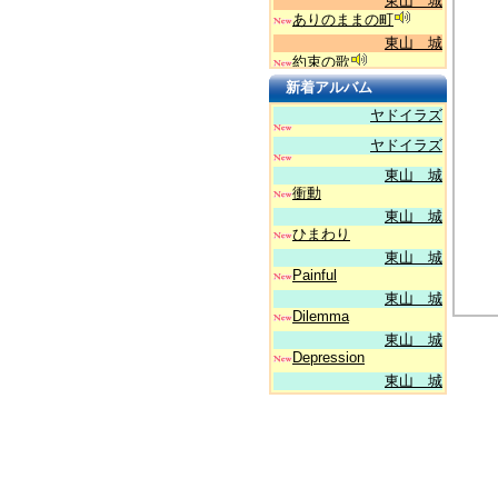
東山 城
ありのままの町
東山 城
約束の歌
東山 城
新着アルバム
いつもなら～47 Years
ヤドイラズ
Later
ヤドイラズ
東山 城
穏やかな日々
東山 城
東山 城
衝動
夜明けまでに
東山 城
東山 城
ひまわり
Crazy Love
東山 城
東山 城
Painful
君に初めて
東山 城
東山 城
Dilemma
Dance Through The
東山 城
Night
Depression
東山 城
東山 城
衝動
Still More
東山 城
東山 城
君の声が
東山城(その他)
東山 城
東山 城
センダンよきみは
おおたにえり