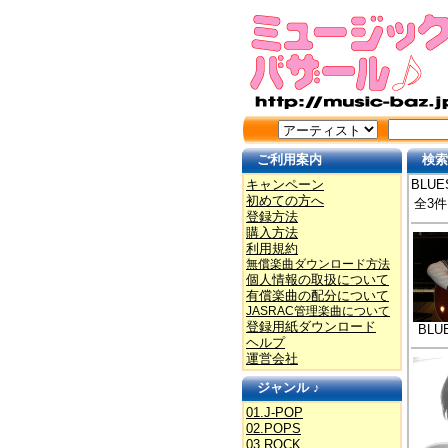
ご利用案内
検索
キャンペーン
BLUE
初めての方へ
全3件
登録方法
購入方法
利用規約
無償楽曲ダウンロード方法
個人情報の取扱について
有償楽曲の配分について
JASRAC管理楽曲について
登録用紙ダウンロード
BLU
ヘルプ
運営会社
ジャンル ♪
01.J-POP
02.POPS
03.ROCK