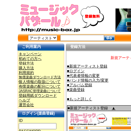
ご利用案内
登録方法
キャンペーン
新規アーテ
初めての方へ
登録方法
■新規アーティスト登録
購入方法
■ログイン
利用規約
■代表者情報の変更
無償楽曲ダウンロード方法
■バンド情報の入力/変更
個人情報の取扱について
■アルバム登録
有償楽曲の配分について
■楽曲登録
JASRAC管理楽曲について
登録用紙ダウンロード
■もっと詳しく
ヘルプ
運営会社
■新規アーティスト登録
▲
ログイン(楽曲登録)
ID