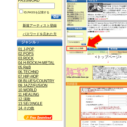
PASSWORD
ID,PASSを記憶する
新規アーティスト登録
パスワードを忘れた方
ジャンル ♪
01.J-POP
02.POPS
<トップページ>
03.ROCK
↓
04.H-ROCK/H-METAL
05.R&B
06.TECHNO
07.HIP-HOP
08.BLUES/COUNTRY
09.JAZZ/FUSION
10.WORLD
11.HEALING
12.演歌
13.SE/JINGLE
14.その他