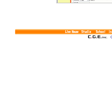
<登録画面>
■ログイン
▲
Co
■代表者情報の変更
▲