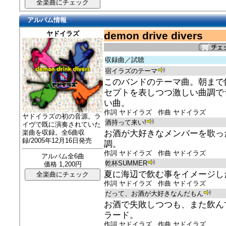
アルバム情報
ヤドイラズ
demon drive divers
収録曲／試聴
宿イラズのテーマ
このバンドのテーマ曲。朝まで
セプトを表しつつ激しい曲調で
い曲。
作詞 ヤドイラズ 作曲 ヤドイラズ
ヤドイラズの初の音源。ラ
酒持って来い!
イヴで既に演奏されていた
楽曲を収録。全6曲収
お酒が大好きなメンバーを歌っ
録/2005年12月16日発売
調。
作詞 ヤドイラズ 作曲 ヤドイラズ
アルバム全6曲
乾杯SUMMER
価格 1,200円
夏に海辺で飲む事をイメージし
作詞 ヤドイラズ 作曲 ヤドイラズ
だって、お酒が大好きなんだもん
お酒で失敗しつつも、また飲ん
ラード。
作詞 ヤドイラズ 作曲 ヤドイラズ