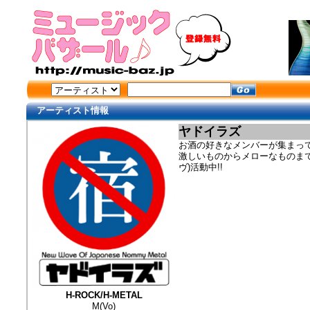
アーティスト情報
ヤドイラズ
お酒の好きなメンバーが集まって
激しいものからメローなものま
ヴ)活動中!!
H-ROCK/H-METAL
M(Vo)