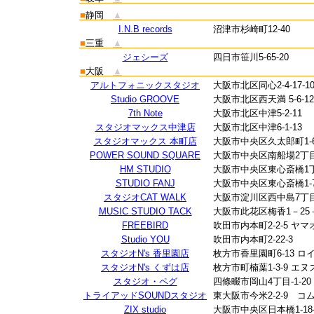
■
静岡
▲
I.N.B records
沼津市杉崎町12-40
■
三重
▲
ジェシーズ
四日市笹川5-65-20
■
大阪
▲
アルトフォニックスタジオ
大阪市北区同心2-4-17-
Studio GROOVE
大阪市北区西天満 5-6-12 G
7th Note
大阪市北区中津5-2-11
スタジオマックス中津店
大阪市北区中津6-1-13
スタジオマックス 本町店
大阪市中央区久太郎町1-6
POWER SOUND SQUARE
大阪市中央区南船場2丁目
HM STUDIO
大阪市中央区東心斎橋1丁目1
STUDIO FANJ
大阪市中央区東心斎橋1-7
スタジオCAT WALK
大阪市淀川区西中島7丁目1
MUSIC STUDIO TACK
大阪市此花区梅香1－25－1
FREEBIRD
吹田市内本町2-2-5 ヤマ
Studio YOU
吹田市内本町2-22-3
スタジオN's 香里園店
枚方市香里園町6-13 ロ
スタジオN's くずは店
枚方市町楠葉1-3-9 エヌ
スタジオ・ペグ
四條畷市岡山4丁目-1-20
トライアッドSOUNDスタジオ
東大阪市今米2-2-9 
ZIX studio
大阪市中央区日本橋1-18-