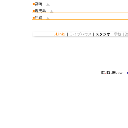
■
宮崎
▲
■
鹿児島
▲
■
沖縄
▲
♪Link♪
｜
ライブハウス
｜
スタジオ
｜
学校
｜
Co