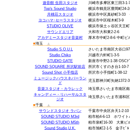
遊音館 生田スタジオ
川崎市多摩区東三田3-1-
Top's Sound Studio
横浜市鶴見区豊岡町24-
月桃荘スタジオ
横浜市中区真砂町3-33 
ヨコハマ･セーラスタジオ
横浜市中区桜木町3-9
STUDIO OLIVE
横浜市保土ヶ谷区天王町1-
サウンドエリア
大和市大和東2-2-6
アカデミースタジオ音楽村
厚木市中町2-8-6 中町ビ
■
埼玉
▲
Studio S.O.U.L
さいたま市南区大谷口97
Studio Chiko
川越市六軒町1-3-5
STUDIO GATE
新座市中野2-1-38 OSCﾃ
SOUND SQUARE 所沢駅前店
所沢市くすのき台1-10-
Sound Shot 小手指店
所沢市小手指町1-38-12
ミュージックハウスネバーラン
児玉郡神川町矢納1372-3
ド
音楽スタジオ・カラレック
埼玉県さいたま市南区南
キャンディー・リハーサルスタ
埼玉県さいたま市浦和区
ジオ
■
千葉
▲
サウンドスタジオ ラパン
千葉市中央区弁天1-2-10
SOUND STUDIO M3rd
柏市柏4-6-13 ホワイ
SOUND STUDIO M5th
柏市泉町16-30 大東ビル
Sound Studio U.K.
柏市旭町2-1-5 金子ﾋﾞﾙ 