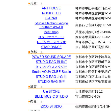
■
兵庫
▲
ART HOUSE
神戸市中山手通2丁目1-
ROCK CLUB
神戸市中央区雲井通1-1-
B-TRAX
神戸市中央区布引町3-2-1
Studio Chicken George
南あわじ市阿那賀1137-
Southern AWAJI
beat shop
芦屋市川西町4番22-B00
スタジオボニーラ
西宮市甲風園1-8-11-202
レインボースタジオ
宝塚市伊孑志3-15-54 
STAR DANCE
加古川市平岡町高畑151-
■
京都
▲
POWER SOUND SQUARE
京都市中京区錦小路烏丸
STUDIO RAG 河原町
京都市中京区河原町三条二
タウンハウススタジオ
京都市上京区猪熊通今出
Studio AQUA CUBE Studio
京都市北区紫竹東栗栖町1
STUDIO RAG 北白川
京都市左京区北白川大堂町
STUDIO RAG 伏見
京都市伏見区下鳥羽渡瀬町15
■
滋賀
▲
U★STONE
大津市粟津町11-12
BLUE MUSIC STUDIO
守山市勝部6-4-37
■
奈良
▲
ZICO STUDIO
生駒市東生駒1-371-1 3F