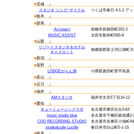
■
茨城
▲
スタジオ ソング･サイクル
つくば市春日 4-1-2 
■
栃木
▲
■
群馬
▲
Accuracy
前橋市前箱田町202-2
MUSIC ASSIST
太田市新井町565-9
■
山梨
▲
リゾートスタジオ＆ホテル
南都留郡富士河口湖町大橋
キャメロット
■
新潟
▲
■
長野
▲
LODGEがらん洞
小県郡真田町菅平高原 L
■
富山
▲
■
石川
▲
■
福井
▲
AMスタジオ
福井市文京5丁目16-12
■
愛知
▲
キューミュージックラボ
名古屋市東区社台3-63
music studio blue
名古屋市千種区姫池通2-2
COO RECORDING STUDIO
名古屋市名東区小池町446
studio&cafe Lucille
春日井市白山町5-1-15
■
岐阜
▲