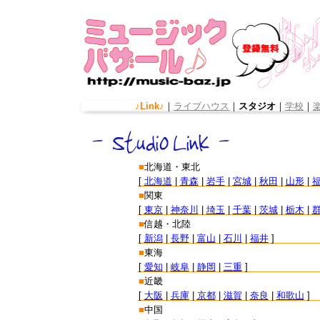
♪Link♪
｜
ライブハウス
｜
スタジオ
｜
学校
｜
■
北海道・東北
[
北海道
|
青森
|
岩手
|
宮城
|
秋田
|
山形
|
■
関東
[
東京
|
神奈川
|
埼玉
|
千葉
|
茨城
|
栃木
|
■
信越・北陸
[
新潟
|
長野
|
富山
|
石川
|
福井
]
■
東海
[
愛知
|
岐阜
|
静岡
|
三重
]
■
近畿
[
大阪
|
兵庫
|
京都
|
滋賀
|
奈良
|
和歌山
]
■
中国