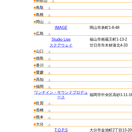
■
和歌山
▲
■
鳥取
▲
■
島根
▲
■
岡山
▲
IMAGE
岡山市表町1-8-48
■
広島
▲
Studio Lips
福山市南蔵王町1-13-2
ステアウェイ
廿日市市木材港北4-33
■
山口
▲
■
徳島
▲
■
香川
▲
■
愛媛
▲
■
高知
▲
■
福岡
▲
ワンナイン・サウンドプロデュ
福岡市中央区高砂1-11-1
ース
■
佐賀
▲
■
長崎
▲
■
熊本
▲
■
大分
▲
T.O.P.S
大分市金池町2丁目13-20