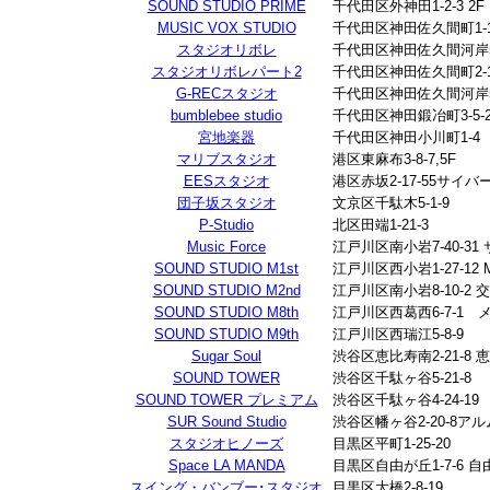
SOUND STUDIO PRIME
千代田区外神田1-2-3 2F
MUSIC VOX STUDIO
千代田区神田佐久間町1-1
スタジオリボレ
千代田区神田佐久間河岸55
スタジオリボレパート2
千代田区神田佐久間町2-
G-RECスタジオ
千代田区神田佐久間河岸55
bumblebee studio
千代田区神田鍛冶町3-5-
宮地楽器
千代田区神田小川町1-4
マリブスタジオ
港区東麻布3-8-7,5F
EESスタジオ
港区赤坂2-17-55サイ
団子坂スタジオ
文京区千駄木5-1-9
P-Studio
北区田端1-21-3
Music Force
江戸川区南小岩7-40-31
SOUND STUDIO M1st
江戸川区西小岩1-27-12 M'
SOUND STUDIO M2nd
江戸川区南小岩8-10-2 
SOUND STUDIO M8th
江戸川区西葛西6-7-1 
SOUND STUDIO M9th
江戸川区西瑞江5-8-9
Sugar Soul
渋谷区恵比寿南2-21-8
SOUND TOWER
渋谷区千駄ヶ谷5-21-8
SOUND TOWER プレミアム
渋谷区千駄ヶ谷4-24-19
SUR Sound Studio
渋谷区幡ヶ谷2-20-8ア
スタジオヒノーズ
目黒区平町1-25-20
Space LA MANDA
目黒区自由が丘1-7-6 
スイング・バンブー･スタジオ
目黒区大橋2-8-19