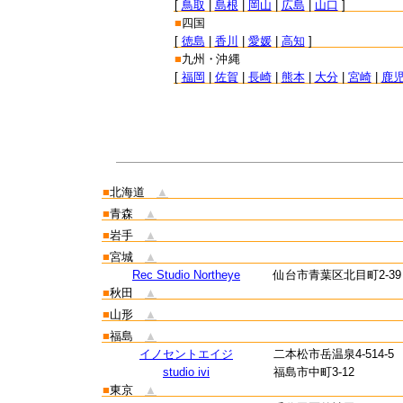
[
鳥取
|
島根
|
岡山
|
広島
|
山口
]
■
四国
[
徳島
|
香川
|
愛媛
|
高知
]
■
九州・沖縄
[
福岡
|
佐賀
|
長崎
|
熊本
|
大分
|
宮崎
|
鹿
■
北海道
▲
■
青森
▲
■
岩手
▲
■
宮城
▲
Rec Studio Northeye
仙台市青葉区北目町2-3
■
秋田
▲
■
山形
▲
■
福島
▲
イノセントエイジ
二本松市岳温泉4-514-5
studio ivi
福島市中町3-12
■
東京
▲