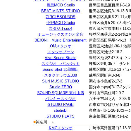
目黒MOD Studio
目黒区目黒区目黒1-5-1
BEAT MINTS STUDIO
世田谷区池尻3-19-13-B1
CIRCLESOUNDS
世田谷区奥沢6-21-11大
中野MOD Studio
中野区新井5-20-7大成ビ
スタジオsus4
東久留米市東本町7-11K
ミュージックスタジオ楽音
杉並区西荻北2-2-14第2
BE!ON! Music Entertainment
新宿区高田馬場4-4-13 
OMスタジオ
豊島区東池袋1-36-1 池
スタジオブーン
豊島区東池袋2-18-2
Vivo Sound Studio
豊島区池袋2-47-3 キウ
スタジオ パンポット
練馬区栄町35-7 サンヒ
Sound Shot 武蔵関店
練馬区関町北16-13 ビ
スタジオラウム338
練馬区関町南3-3-8
SUN MUSIC STUDIO
調布市小島町2-17-3
Studio ZERO
国分寺市南町3-17-2タ
SOUND SQUARE 東村山店
東村山市美住町2-9-7
パンキースタジオ
八王子市堀之内 3-35-6
STUDIO PAGE
西東京市ひばりが丘北3-4
studioB'
多摩市引沢1-16-10コ
STUDIO PLAT'S
東京都墨田区亀沢1-1-2
■
神奈川
▲
KMCスタジオ
川崎市高津区溝口2-18-