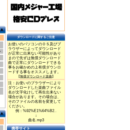
▲
ダウンロードに関するご注意
お使いのパソコンのＯＳ及びブ
ラウザーによってダウンロード
ト
が正常に出来ない可能性があり
まので先ずは無償ダウンロード
曲で正常にダウンロードできる
事をお確かめの上有償ダウンロ
ードする事をオススメします。
【
無償ダウンロード楽曲
】
注：お使いのブラウザーにより
ダウンロードした楽曲ファイル
名が文字化けして再生出来ない
場合があります。その場合は、
そのファイルの名前を変更して
ください。
例：%92%E1%64%B2..
▲
↓
曲名.mp3
携帯サイト