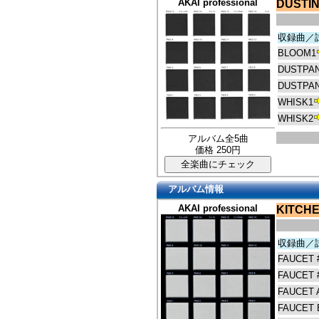
AKAI professional
DUSTI
収録曲／
BLOOM1
DUSTPA
DUSTPA
WHISK1
WHISK2
アルバム全5曲
価格 250円
アルバム情報
AKAI professional
KITCHE
収録曲／
FAUCET 
FAUCET 
FAUCET 
FAUCET 