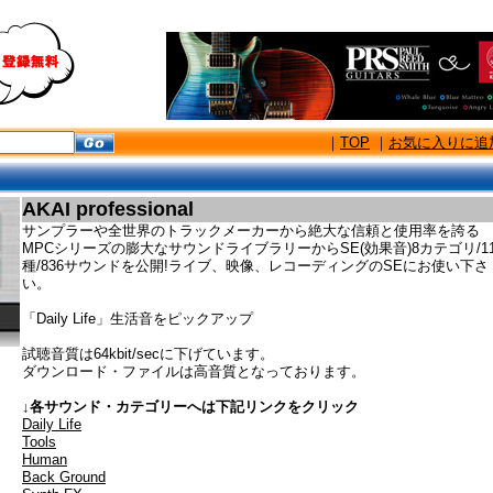
｜
TOP
｜
お気に入りに追
AKAI professional
サンプラーや全世界のトラックメーカーから絶大な信頼と使用率を誇る
MPCシリーズの膨大なサウンドライブラリーからSE(効果音)8カテゴリ/11
種/836サウンドを公開!ライブ、映像、レコーディングのSEにお使い下さ
い。
「Daily Life」生活音をピックアップ
試聴音質は64kbit/secに下げています。
ダウンロード・ファイルは高音質となっております。
↓各サウンド・カテゴリーへは下記リンクをクリック
Daily Life
Tools
Human
Back Ground