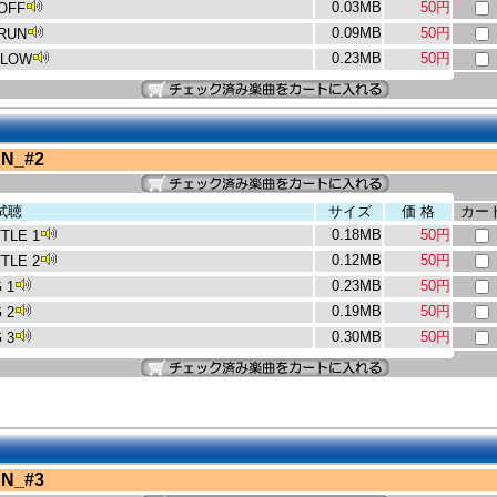
0.03MB
50円
OFF
0.09MB
50円
RUN
0.23MB
50円
FLOW
N_#2
試聴
サイズ
価 格
カー
0.18MB
50円
TLE 1
0.12MB
50円
TLE 2
0.23MB
50円
 1
0.19MB
50円
 2
0.30MB
50円
 3
N_#3