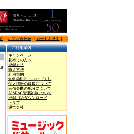
加
｜
お問い合わせ
｜
カートを見る
｜
ご利用案内
キャンペーン
初めての方へ
登録方法
8
購入方法
利用規約
無償楽曲ダウンロード方法
個人情報の取扱について
有償楽曲の配分について
JASRAC管理楽曲について
登録用紙ダウンロード
ヘルプ
運営会社