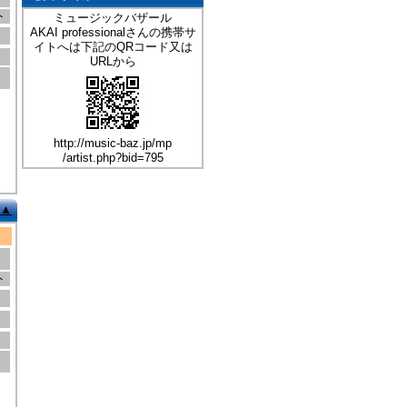
ト
ミュージックバザール
AKAI professionalさんの携帯サ
イトへは下記のQRコード又は
URLから
http://music-baz.jp/mp
/artist.php?bid=795
▲
ト