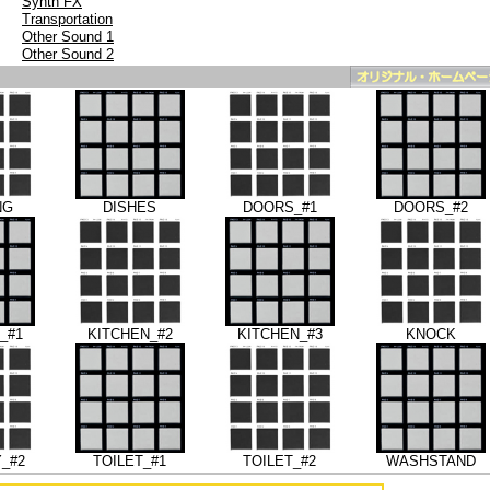
Synth FX
Transportation
Other Sound 1
Other Sound 2
NG
DISHES
DOORS_#1
DOORS_#2
_#1
KITCHEN_#2
KITCHEN_#3
KNOCK
_#2
TOILET_#1
TOILET_#2
WASHSTAND