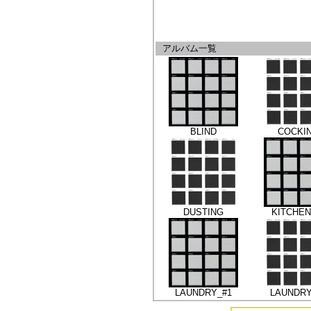
アルバム一覧
BLIND
COCKI
DUSTING
KITCHEN
LAUNDRY_#1
LAUNDRY