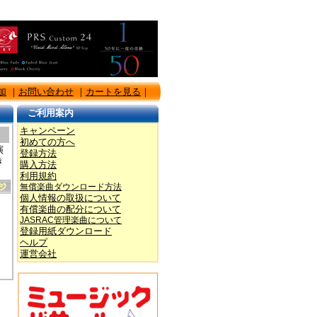
加
｜
お問い合わせ
｜
カートを見る
｜
ご利用案内
キャンペーン
初めての方へ
演
登録方法
き
購入方法
利用規約
無償楽曲ダウンロード方法
個人情報の取扱について
有償楽曲の配分について
JASRAC管理楽曲について
登録用紙ダウンロード
ヘルプ
運営会社