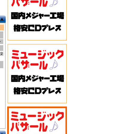
▲
ト
楽
▲