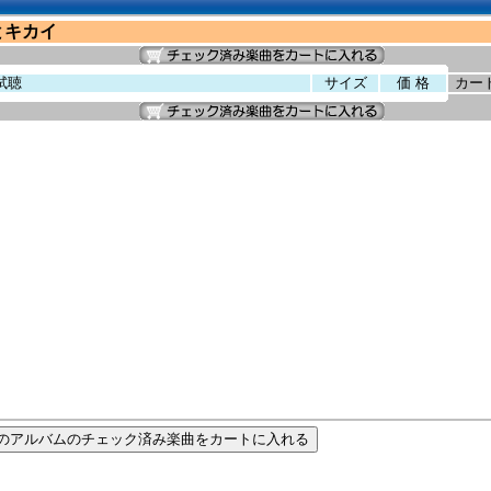
とキカイ
試聴
サイズ
価 格
カー