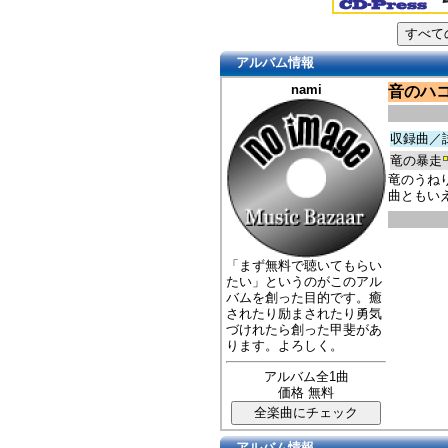
アルバム情報
nami
音のハ
収録曲／
竜の暴走
竜のうね
曲ともい
「まず無料で聴いてもらい
たい」というのがこのアル
バムを創った目的です。癒
されたり励まされたり勇気
づけれたら創った甲斐があ
ります。よろしく。
アルバム全1曲
価格 無料
アルバム情報