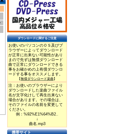
ト
ダウンロードに関するご注意
お使いのパソコンのＯＳ及びブ
ラウザーによってダウンロード
が正常に出来ない可能性があり
まので先ずは無償ダウンロード
曲で正常にダウンロードできる
事をお確かめの上有償ダウンロ
ードする事をオススメします。
【
無償ダウンロード楽曲
】
注：お使いのブラウザーにより
ダウンロードした楽曲ファイル
名が文字化けして再生出来ない
場合があります。その場合は、
そのファイルの名前を変更して
ください。
例：%92%E1%64%B2..
↓
曲名.mp3
携帯サイト