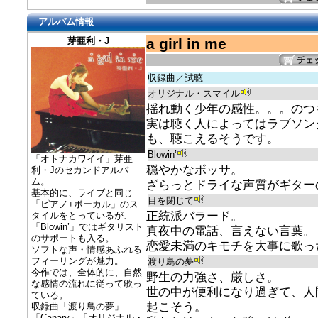
アルバム情報
芽亜利・J
a girl in me
収録曲／試聴
オリジナル・スマイル
揺れ動く少年の感性。。。のつ
実は聴く人によってはラブソン
も、聴こえるそうです。
Blowin’
「オトナカワイイ」芽亜
穏やかなボッサ。
利・Jのセカンドアルバ
ム。
ざらっとドライな声質がギター
基本的に、ライブと同じ
目を閉じて
「ピアノ+ボーカル」のス
正統派バラード。
タイルをとっているが、
「Blowin’」ではギタリスト
真夜中の電話、言えない言葉。
のサポートも入る。
恋愛未満のキモチを大事に歌っ
ソフトな声・情感あふれる
フィーリングが魅力。
渡り鳥の夢
今作では、全体的に、自然
野生の力強さ、厳しさ。
な感情の流れに従って歌っ
世の中が便利になり過ぎて、人
ている。
起こそう。
収録曲「渡り鳥の夢」
「Canary」「オリジナル・