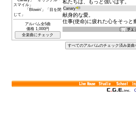
私たちは、もっと強いはず。
スマイル」
Canary
「Blowin’」「目を閉
じて」
献身的な愛。
仕事(使命)に疲れた心をそっと
アルバム全5曲
価格 1,000円
Co