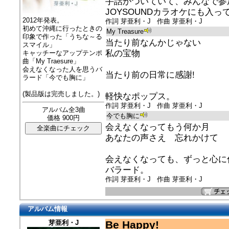
手話がついていて、みんなで参
JOYSOUNDカラオケにも入っ
2012年発表。
作詞 芽亜利・J 作曲 芽亜利・J
初めて沖縄に行ったときの
My Treasure
印象で作った「うちな～る
当たり前なんかじゃない
スマイル」
私の宝物
キャッチーなアップテンポ
曲「My Traesure」
会えなくなった人を思うバ
当たり前の日常に感謝!
ラード「今でも胸に」
(製品版は完売しました。)
軽快なポップス。
作詞 芽亜利・J 作曲 芽亜利・J
アルバム全3曲
今でも胸に
価格 900円
会えなくなってもう何か月
あなたの声さえ 忘れかけて
会えなくなっても、ずっと心に
バラード。
作詞 芽亜利・J 作曲 芽亜利・J
アルバム情報
芽亜利・J
Be Happy!