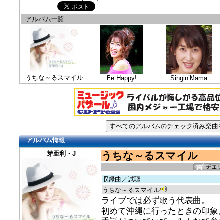
アルバム一覧
うちな～るスマイル
Be Happy!
Singin’Mama
アルバム情報
芽亜利・J
うちな～るスマイル
収録曲／試聴
うちな～るスマイル
ライブでは必ず歌う代表曲。
初めて沖縄に行ったときの印象