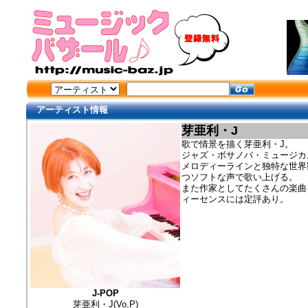
アーティスト情報
芽亜利・J
歌で情景を描く芽亜利・J。
ジャズ・ボサノバ・ミュージカ
メロディーラインと独特な世界
つソフトな声で歌い上げる。
また作家としてたくさんの楽曲
ィーセンスには定評あり。
J-POP
芽亜利・J(Vo,P)