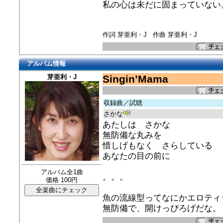
私の心は未だに固まっていない
作詞 芽亜利・J 作曲 芽亜利・J
アルバム情報
芽亜利・J
Singin’Mama
収録曲／試聴
さかな
あたしは さかな
無防備な丸みを
惜しげもなく さらしている
あなたの目の前に
アルバム全1曲
。。。
価格 100円
魚の流線型ってなにかエロティ
無防備で、開けっぴろげだな。