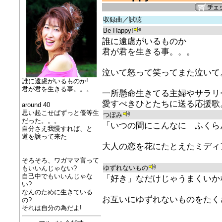
収録曲／試聴
Be Happy!
誰に遠慮がいるものか
君が君を生きる事。。。
泣いて怒って笑ってまた泣いて
誰に遠慮がいるものか!
君が君を生きる事。。。
一所懸命生きてる主婦やサラリ
愛すべきひとたちに送る応援歌
around 40
思い起こせばずっと優等生
つぼみ
だった。。。
「いつの間にこんなに ふくら
自分さえ我慢すれば、と
道を譲って来た
大人の恋を花にたとえたミディ
そろそろ、ワガママ言って
ゆずれないもの
もいいんじゃない?
自己中でもいいんじゃな
「好き」なだけじゃうまくいか
い?
なんのために生きている
お互いにゆずれないものをたく
の?
それは自分の為だよ!