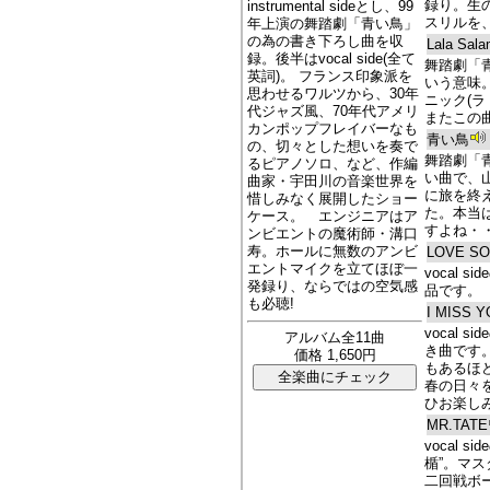
録り。生
instrumental sideとし、99
スリルを
年上演の舞踏劇「青い鳥」
の為の書き下ろし曲を収
Lala Sal
録。後半はvocal side(全て
舞踏劇「
英詞)。 フランス印象派を
いう意味
思わせるワルツから、30年
ニック(
代ジャズ風、70年代アメリ
またこの
カンポップフレイバーなも
青い鳥
の、切々とした想いを奏で
舞踏劇「
るピアノソロ、など、作編
い曲で、
曲家・宇田川の音楽世界を
に旅を終
惜しみなく展開したショー
た。本当
ケース。 エンジニアはア
すよね・
ンビエントの魔術師・溝口
寿。ホールに無数のアンビ
LOVE SO
エントマイクを立てほぼ一
vocal
発録り、ならではの空気感
品です。
も必聴!
I MISS 
vocal
アルバム全11曲
き曲です
価格 1,650円
もあるほ
春の日々
ひお楽し
MR.TATE
vocal 
楯”。マ
二回戦ボ