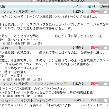
試聴
サイズ
価 格
カー
7.22MB
150円
 ～シャンソン風歌謡～
きっかけとなって「シャンソン風歌謡」という新ジャンルが生まれた。
溢れる歌詞と、サーカスのジンタを思わせるワルツのリズム、ゴージャスなサ
コミカルで、やがて悲しき独自の世界をかもし出す。
な男さ どうせダメな男さ・・・ 頼むから俺に話しかけるな あゝ
密かに傷ついてるんだ・・・
妙 山口昌幸 作曲 宇田川妙 山口昌幸
5.75MB
150円
いよね・・・
ソン風歌謡」の第二弾。 愛されて幸せなはずなのに、なぜか少し淋しい、
の歌。
の窓辺、そよ風で白いレースのカーテンが揺れているような空気感のサウンド
のバースから4/3拍子のテーマへ、ミュージカルのように展開する。
ラ コマ落ちアニメみたいに
ラ 時はこぼれ落ち
私を思い出に変えてく・・・
妙 山口昌幸 作曲 宇田川妙 山口昌幸
7.21MB
150円
 ～シャンソン風歌謡～ インストバージョン
男 ～シャンソン風歌謡」のインストバージョン。
レンチなフレイバーを漂わせるピアニカ(演奏/宇田川)の演奏は必聴!
妙 山口昌幸 作曲 宇田川妙 山口昌幸
5.84MB
150円
いよね・・・ インストバージョン
ピアニカがメロディーを奏でる、「わからないよね・・・」のインストバージ