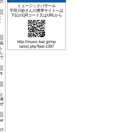
の
ミュージックバザール
宇田川妙さんの携帯サイトへは
下記のQRコード又はURLから
と
ト
。
http://music-baz.jp/mp
高
/artist.php?bid=1397
ち
し
で
作
べ
と
い青
ぜ
ar
、
の