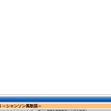
男 ～シャンソン風歌謡～