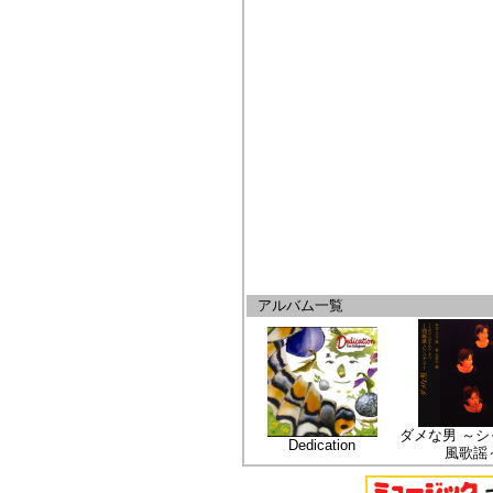
アルバム一覧
ダメな男 ～シ
Dedication
風歌謡