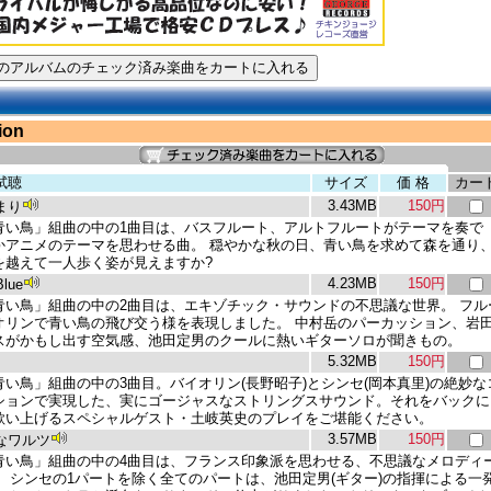
ion
試聴
サイズ
価 格
カー
3.43MB
150円
まり
青い鳥」組曲の中の1曲目は、バスフルート、アルトフルートがテーマを奏で
かアニメのテーマを思わせる曲。 穏やかな秋の日、青い鳥を求めて森を通り
を越えて一人歩く姿が見えますか?
4.23MB
150円
Blue
青い鳥」組曲の中の2曲目は、エキゾチック・サウンドの不思議な世界。 フル
オリンで青い鳥の飛び交う様を表現しました。 中村岳のパーカッション、岩
スがかもし出す空気感、池田定男のクールに熱いギターソロが聞きもの。
5.32MB
150円
青い鳥」組曲の中の3曲目。バイオリン(長野昭子)とシンセ(岡本真里)の絶妙な
ションで実現した、実にゴージャスなストリングスサウンド。それをバックに
歌い上げるスペシャルゲスト・土岐英史のプレイをご堪能ください。
3.57MB
150円
なワルツ
青い鳥」組曲の中の4曲目は、フランス印象派を思わせる、不思議なメロディ
。 シンセの1パートを除く全てのパートは、池田定男(ギター)の指揮による一