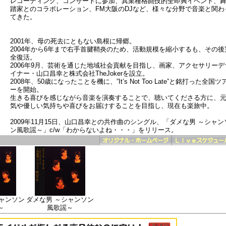
レコーディング、コンサートに参加、異業種格闘技的全即興イベント、
踏家とのコラボレーション、FM大阪のDJなど、様々な分野で音楽と関わ
てきた。
2001年、母の死去にともない島根に帰郷。
2004年から6年まで右手首腱鞘炎のため、活動規模を縮小するも、その後
全復活。
2006年9月、芸術を通じた地域社会貢献を目指し、画家、アクセサリーデ
イナー・山口昌幸と株式会社TheJokerを設立。
2008年、50歳になったことを機に、”It’s Not Too Late”と銘打った全国ツ
ーを開始。
生きる喜びを感じながら音楽を演奏することで、聴いてくださる方に、
気や優しい気持ちや喜びをお届けすることを目指し、現在も楽旅中。
2009年11月15日、山口昌幸との共作曲のシングル、「ダメな男 ～シャン
ン風歌謡～」c/w「わからないよね・・・」をリリース。
ャンソン
ダメな男 ～シャンソン
～
風歌謡～