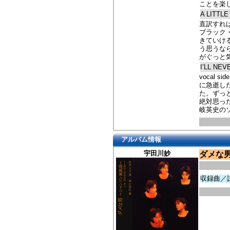
ことを楽
A LITTL
直訳すれば
ブラック
きていけ
う思うな
がぐっと
I’LL NE
vocal
に急逝し
た。ずっ
絶対思っ
岐英史の
アルバム情報
宇田川妙
ダメな
収録曲／