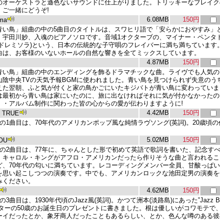
のオーケストラと遜色ないサウンドに仕上がりました。トリッキーなブレイク
、ご一緒にどうぞ!
6.08MB
150円
ama
青い鳥」組曲の中の5曲目のタイトルは、スワヒリ語で「安らかにおやすみ」
。宇田川妙、入魂のピアノソロです。音域1オクターブの、マイナー・ペンタ
ラドレミソラ)という、日本の伝統的な子守唄のフレイバーに満ち満ちています
曲は、お客様のいないホールの自然な響きを全てミックスしています。
4.87MB
150円
青い鳥」組曲の中のエンディングを飾るドラマチックな曲。ライヴでも人気の
山陰中央TVの天気予報BGMに使われました。青い鳥を見つけられず失意のう
えた翌朝、ふと気が付くと家の鳥かごにいたキジバトが青い鳥に変わっていま
は最初から青い鳥は家にいたのに、旅に出なければそれに気が付かなかったの
・・アルバム制作に関わった皆の心からの愛が伝わりますように!
4.42MB
150円
 TRUE
 sideの1曲目は、70年代のアメリカンポップ風な純情ラヴソング(英詞)。20歳頃の
5.02MB
150円
YOU
 sideの2曲目は、77年に、ちゃんとした形で初めて英語で歌詞を書いた、記念す
。キャロル・キングがアフロ・アメリカンだったら作りそうな曲と言われるこ
ど、70年代の匂いに満ちています。レコーディングメンバー全員、甘酸っぱ
を思い起こしつつの演奏です。中でも、アメリカンロックな池田定男の演奏を
みください。
4.62MB
150円
sideの3曲目は、1930年代頃のJazz風(英詞)。かつて洲本(淡路島)にあった”Jazz B
スターの50歳のお誕生日のプレゼントに書きました。根は優しいがコワモテで
ーイだったとか、象牙商人だったこともあるらしい、とか、色んな噂のある彼