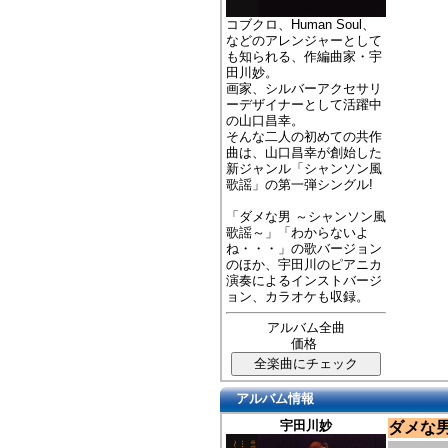
コブクロ、Human Soul、
などのアレンジャーとして
も知られる、作編曲家・宇
田川妙。
画家、シルバーアクセサリ
ーデザイナーとして活躍中
の山口昌幸。
そんな二人の初めての共作
曲は、山口昌幸が創始した
新ジャンル「シャンソン風
歌謡」の第一弾シングル!
「ダメな男 ～シャンソン風
歌謡～」「わからないよ
ね・・・」の歌バージョン
のほか、宇田川のピアニカ
演奏によるインストバージ
ョン、カラオケも収録。
アルバム全曲
価格
アルバム情報
宇田川妙
ダメな