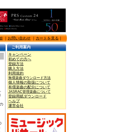
加
｜
お問い合わせ
｜
カートを見る
｜
ご利用案内
キャンペーン
初めての方へ
。
登録方法
、
購入方法
利用規約
無償楽曲ダウンロード方法
個人情報の取扱について
有償楽曲の配分について
ト、
JASRAC管理楽曲について
動
登録用紙ダウンロード
ヘルプ
の
運営会社
の
の