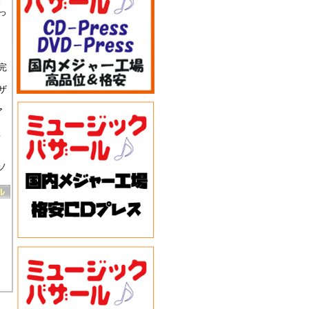
舞
っ
完
ザ
ア
元
ソ