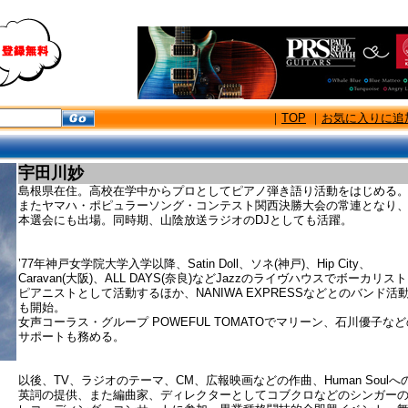
｜
TOP
｜
お気に入りに追
宇田川妙
島根県在住。高校在学中からプロとしてピアノ弾き語り活動をはじめる
またヤマハ・ポピュラーソング・コンテスト関西決勝大会の常連となり
本選会にも出場。同時期、山陰放送ラジオのDJとしても活躍。
’77年神戸女学院大学入学以降、Satin Doll、ソネ(神戸)、Hip City、
Caravan(大阪)、ALL DAYS(奈良)などJazzのライヴハウスでボーカリス
ピアニストとして活動するほか、NANIWA EXPRESSなどとのバンド活
も開始。
女声コーラス・グループ POWEFUL TOMATOでマリーン、石川優子など
サポートも務める。
以後、TV、ラジオのテーマ、CM、広報映画などの作曲、Human Soulへ
英詞の提供、また編曲家、ディレクターとしてコブクロなどのシンガー