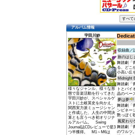
アルバム情報
宇田川妙
Dedicat
収録曲／
旅のはじ
舞踏劇「
る、どこ
小高い丘
Midnight 
舞踏劇「
様々なジャンル、様々な形
トとバイ
態で音楽活動を行ってきた
晶のベー
宇田川妙が、スペシャルゲ
夢は夢
ストに土岐英史を向かえ、
舞踏劇「
関西実力派ミュージシャン
ンビネー
と作成した、人生の中間決
艶っぽく
算とも言うべき初オリジナ
風変わり
ルアルバム。 Swing
舞踏劇「
Journal誌CDレビューで星3
のワルツ
つ半獲得。 M1～M6は