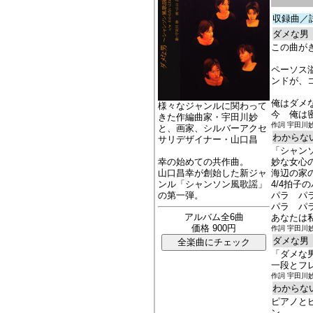
収録曲／
ダメな男
この曲が
ペーソス
ンドが、
俺はダメ
様々なジャンルに関わって
今 俺は
きた作編曲家・宇田川妙
作詞 宇田川
と、画家、シルバーアクセ
わからな
サリデザイナー・山口昌
「シャン
幸の始めての共作曲。
妙な女心
山口昌幸が創始した新ジャ
海辺の家
ンル「シャンソン風歌謡」
4/4拍子
の第一弾。
パラ パ
パラ パ
アルバム全6曲
あなたは
価格 900円
作詞 宇田川
ダメな男
「ダメな
一段とフ
作詞 宇田川
わからな
ピアノと
ン。