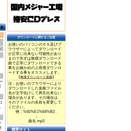
▲
ダウンロードに関するご注意
お使いのパソコンのＯＳ及びブ
ト
ラウザーによってダウンロード
が正常に出来ない可能性があり
まので先ずは無償ダウンロード
曲で正常にダウンロードできる
、
事をお確かめの上有償ダウンロ
ードする事をオススメします。
【
無償ダウンロード楽曲
】
ー
注：お使いのブラウザーにより
田
ダウンロードした楽曲ファイル
名が文字化けして再生出来ない
場合があります。その場合は、
コ
そのファイルの名前を変更して
、
ください。
例：%92%E1%64%B2..
↓
曲名.mp3
ー
発
携帯サイト