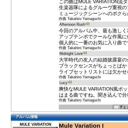
この曲はMULE VARIATION
生楽器隊によるグルーヴ重視の
ミュージックシーンへのボクらから
作曲 Takahiro Yamaguchi
Afternoon Rush
今回のアルバム中、最も激しく攻撃
アップテンポでクールな作風に
個人的に一番のお気に入り曲です! 
作曲 Takahiro Yamaguchi
Midnight Love
大学時代の友人の結婚披露宴の
ブラックセンスがちょっとばか
ライブセットリストには欠かせない
作曲 Takahiro Yamaguchi
Lucy
爽快なMULE VARIATIO
はまる曲ですね。聞き込んで分析す
作曲 Takahiro Yamaguchi
アルバム情報
MULE VARIATION
Mule Variation I