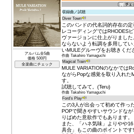
収録曲／試聴
Diver Town
このバンドの代名詞的存在の定
レコーディングではRHODES
ヴァージョンに仕上がりました
ならないよう転調を多用してい
いMULEグルーヴをお聴きください
アルバム全5曲
作曲 Takahiro Yamaguchi
価格 500円
Magical Train
MULE VARIATIONのなかでは
ながらPopな感覚を取り入れたMU
す。
試聴してみて。(Teru)
作曲 Takahiro Yamaguchi
Ford’s Play
この3人が出会って初めて作っ
POPで聞きやすいサウンドな
りばめた意欲作でもあります。
また、「ハネ気味」よりやや1
具合」もこの曲のポイントです!(T