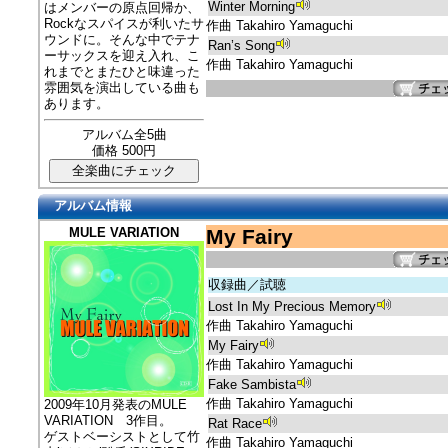
Winter Morning
はメンバーの原点回帰か、
Rockなスパイスが利いたサ
作曲 Takahiro Yamaguchi
ウンドに。そんな中でテナ
Ran’s Song
ーサックスを迎え入れ、こ
作曲 Takahiro Yamaguchi
れまでとまたひと味違った
雰囲気を演出している曲も
あります。
アルバム全5曲
価格 500円
アルバム情報
MULE VARIATION
My Fairy
収録曲／試聴
Lost In My Precious Memory
作曲 Takahiro Yamaguchi
My Fairy
作曲 Takahiro Yamaguchi
Fake Sambista
作曲 Takahiro Yamaguchi
2009年10月発表のMULE
VARIATION 3作目。
Rat Race
ゲストベーシストとして竹
作曲 Takahiro Yamaguchi