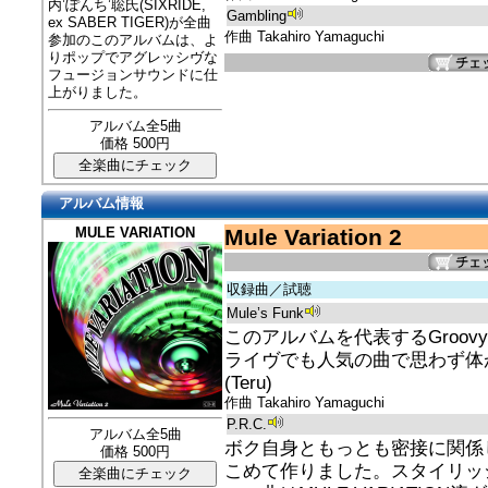
内’ぽんち’聡氏(SIXRIDE,
Gambling
ex SABER TIGER)が全曲
作曲 Takahiro Yamaguchi
参加のこのアルバムは、よ
りポップでアグレッシヴな
フュージョンサウンドに仕
上がりました。
アルバム全5曲
価格 500円
アルバム情報
MULE VARIATION
Mule Variation 2
収録曲／試聴
Mule’s Funk
このアルバムを代表するGroovy
ライヴでも人気の曲で思わず体
(Teru)
作曲 Takahiro Yamaguchi
P.R.C.
アルバム全5曲
ボク自身ともっとも密接に関係
価格 500円
こめて作りました。スタイリッ