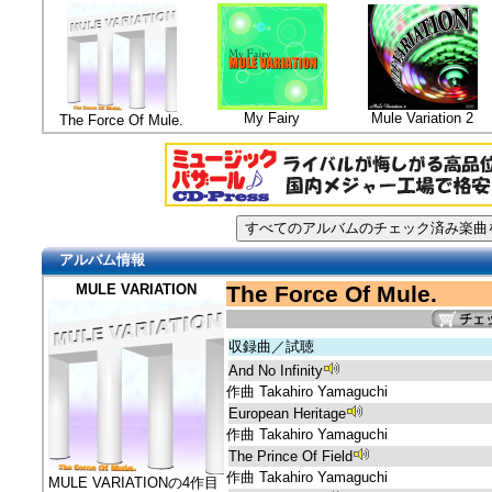
My Fairy
Mule Variation 2
The Force Of Mule.
アルバム情報
MULE VARIATION
The Force Of Mule.
収録曲／試聴
And No Infinity
作曲 Takahiro Yamaguchi
European Heritage
作曲 Takahiro Yamaguchi
The Prince Of Field
作曲 Takahiro Yamaguchi
MULE VARIATIONの4作目