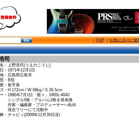
｜
TOP
｜
お気に入りに追
浩司
・上野浩司(うえのこうじ)
日・1971年12月1日
地・広島県広島市
型・B型
・射手座
 172cm / W 58kg / S 26.5cm
・1995年7月1日「散々」SRDL-4043
グル5枚・アルバム2枚を発表後
・編曲家・プロデューサーへ転向
フリーにて活動中
チャビィ(2009年12月30日没)