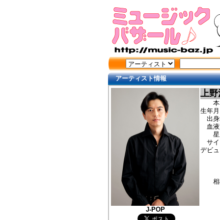
アーティスト情報
上野
本名
生年月
出身
血液
星座
サイズ・H
デビュー
シン
作家
現在
相棒・
J-POP