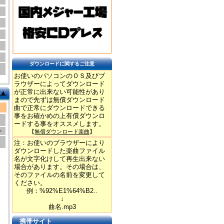
ダウンロードに関するご注意
お使いのパソコンのＯＳ及びブ
ラウザーによってダウンロード
が正常に出来ない可能性があり
▲
まので先ずは無償ダウンロード
曲で正常にダウンロードできる
事をお確かめの上有償ダウンロ
ードする事をオススメします。
ト
【
無償ダウンロード楽曲
】
注：お使いのブラウザーにより
ダウンロードした楽曲ファイル
名が文字化けして再生出来ない
場合があります。その場合は、
そのファイルの名前を変更して
ください。
例：%92%E1%64%B2..
↓
曲名.mp3
携帯サイト