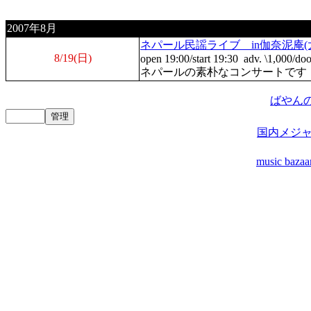
2007年8月
ネパール民謡ライブ in伽奈泥庵(
8/19(日)
open 19:00/start 19:30 adv. \1,000/doo
ネパールの素朴なコンサートです
ばやんの楽
国内メジ
music bazaa