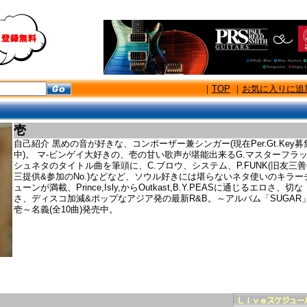
｜
TOP
｜
お気に入りに追
壱
自己紹介 黒めの音が好きな、コンポーザー兼シンガー(現在Per.Gt.Key募
中)。 マ-ビンゲイ大好きの、壱の甘い歌声が堪能出来るG.マスターフラ
シュネタのタイトル曲を筆頭に、C.ブロウ、システム、P.FUNK(旧友三
三提供&参加のNo.)などなど、ソウル好きには堪らないネタ使いのキラー
ューンが満載、Prince,Isly,からOutkast,B.Y.PEASに通じるエロさ、切な
さ、ディスコ加減&ポップなアジア発の最新R&B。～アルバム「SUGAR」
壱～名義(全10曲)発売中。