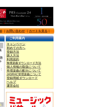
加
｜
お問い合わせ
｜
カートを見る
｜
ご利用案内
キャンペーン
初めての方へ
集
登録方法
ッ
購入方法
善善
利用規約
チ
無償楽曲ダウンロード方法
個人情報の取扱について
:
有償楽曲の配分について
JASRAC管理楽曲について
登録用紙ダウンロード
ヘルプ
運営会社