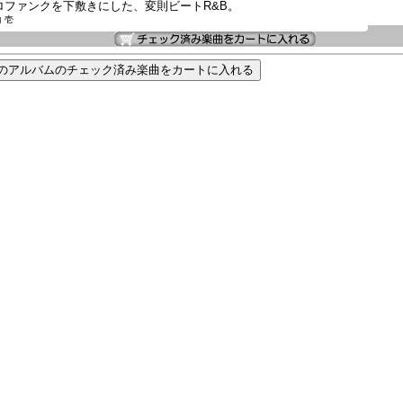
ロファンクを下敷きにした、変則ビートR&B。
 壱