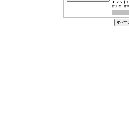
エレクト
作詞 壱 作曲