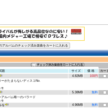
試聴
サイズ
価 格
カー
4.82MB
100円
ーがたまらないディスコNo.
 壱
5.38MB
無料
いアルバム唯一のバラード
 壱
4.96MB
無料
みを