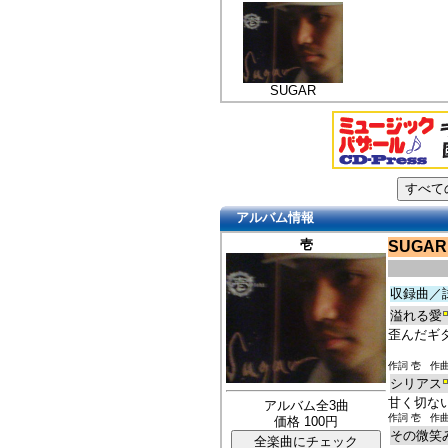
SUGAR
アルバム情報
壱
SUGAR
収録曲／
溢れる愛
歪んだギタ
作詞 壱 作曲
シリアス
甘く切な
アルバム全3曲
作詞 壱 作曲
価格 100円
その微笑