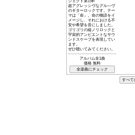
ジェクト第1弾!
超アグレッシヴなグル―ヴ
のギターロックです。テー
マは「命」。命の物語をイ
メージし、それにおける不
安や希望を音にしました。
ゴリゴリの縦ノリロックと
宇宙的アンビエントなサウ
ンドスケープを表現してい
ます。
ぜひ聴いてみてください。
アルバム全1曲
価格 無料