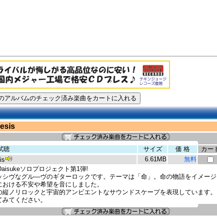
esis
試聴
サイズ
価 格
カー
6.61MB
無料
is
Daisukeソロプロジェクト第1弾!
ッシヴなグル―ヴのギターロックです。テーマは「命」。命の物語をイメージ
における不安や希望を音にしました。
の縦ノリロックと宇宙的アンビエントなサウンドスケープを表現しています。
てみてください。