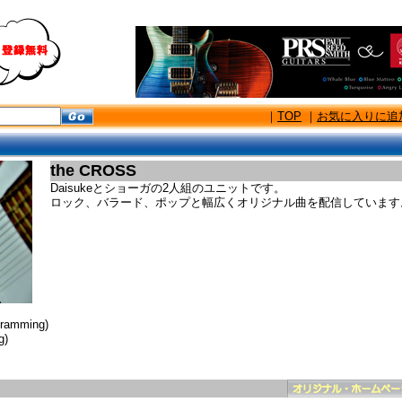
｜
TOP
｜
お気に入りに追
the CROSS
Daisukeとショーガの2人組のユニットです。
ロック、バラード、ポップと幅広くオリジナル曲を配信しています
gramming)
g)