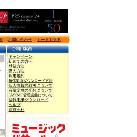
加
｜
お問い合わせ
｜
カートを見る
｜
ご利用案内
キャンペーン
初めての方へ
登録方法
。
購入方法
利用規約
無償楽曲ダウンロード方法
個人情報の取扱について
有償楽曲の配分について
JASRAC管理楽曲について
登録用紙ダウンロード
ヘルプ
運営会社