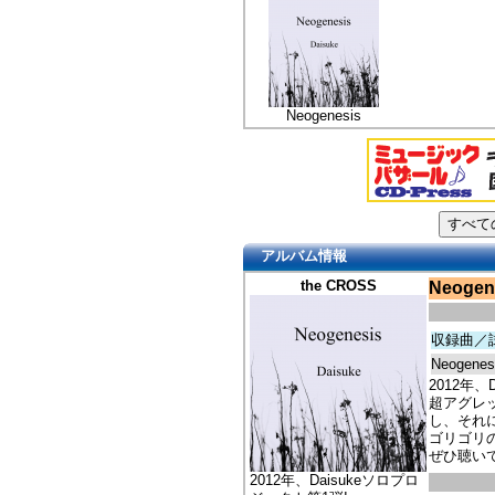
Neogenesis
アルバム情報
the CROSS
Neogen
収録曲／
Neogenes
2012年、
超アグレ
し、それ
ゴリゴリ
ぜひ聴い
2012年、Daisukeソロプロ